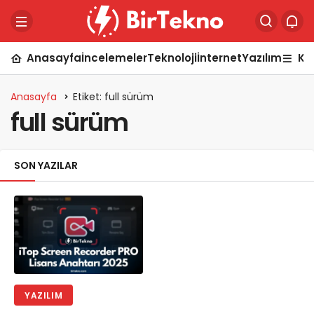
Anasayfa
İncelemeler
Teknoloji
İnternet
Yazılım
Ka
Anasayfa
Etiket: full sürüm
full sürüm
SON YAZILAR
YAZILIM