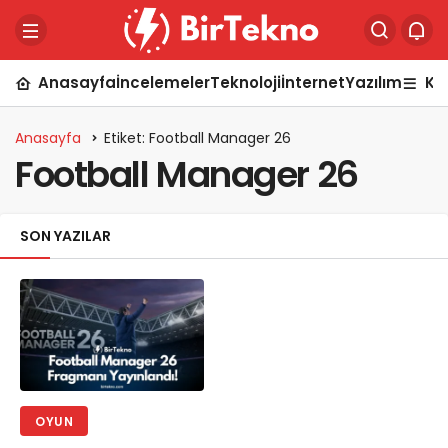
Anasayfa
İncelemeler
Teknoloji
İnternet
Yazılım
Ka
Anasayfa
Etiket: Football Manager 26
Football Manager 26
SON YAZILAR
OYUN