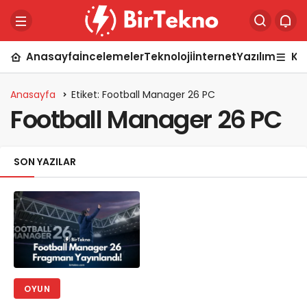
Anasayfa
İncelemeler
Teknoloji
İnternet
Yazılım
Ka
Anasayfa
Etiket: Football Manager 26 PC
Football Manager 26 PC
SON YAZILAR
OYUN