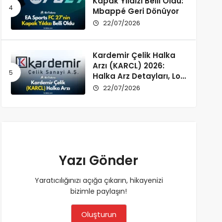
Kapak Yıldızı Belli Oldu:
Mbappé Geri Dönüyor
22/07/2026
Kardemir Çelik Halka
Arzı (KARCL) 2026:
Halka Arz Detayları, Lot
Dağılımı ve Şirket Profili
22/07/2026
Yazı Gönder
Yaratıcılığınızı açığa çıkarın, hikayenizi
bizimle paylaşın!
Oluşturun