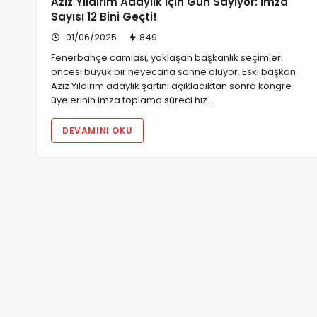
Aziz Yıldırım Adaylık İçin Gün Sayıyor: İmza
Sayısı 12 Bini Geçti!
01/06/2025
849
Fenerbahçe camiası, yaklaşan başkanlık seçimleri
öncesi büyük bir heyecana sahne oluyor. Eski başkan
Aziz Yıldırım adaylık şartını açıkladıktan sonra kongre
üyelerinin imza toplama süreci hız…
DEVAMINI OKU