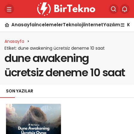
Anasayfa
İncelemeler
Teknoloji
İnternet
Yazılım
Ka
Anasayfa
Etiket: dune awakening ücretsiz deneme 10 saat
dune awakening
ücretsiz deneme 10 saat
SON YAZILAR