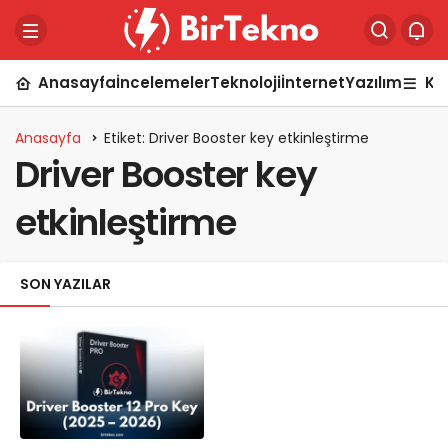
Anasayfa
İncelemeler
Teknoloji
İnternet
Yazılım
Ka
Anasayfa
Etiket: Driver Booster key etkinleştirme
Driver Booster key
etkinleştirme
SON YAZILAR