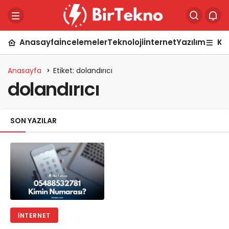
Anasayfa
İncelemeler
Teknoloji
İnternet
Yazılım
Ka
Anasayfa
Etiket: dolandırıcı
dolandırıcı
SON YAZILAR
İNTERNET