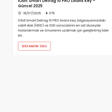
IObit Smart Defrag 10 PRO Lisans Key –
Güncel 2025
18/07/2025
1175
IObit Smart Defrag 10 PRO lisans key, bilgisayarınızdaki
sabit disk (HDD) ve SSD sürücülerini en üst düzeyde
hızlandırmak ve ömürlerini uzatmak için geliştirilmiş lider
bir…
DEVAMINI OKU