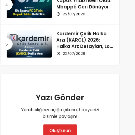
Kapak Yıldızı Belli Oldu:
Mbappé Geri Dönüyor
22/07/2026
Kardemir Çelik Halka
Arzı (KARCL) 2026:
Halka Arz Detayları, Lot
Dağılımı ve Şirket Profili
22/07/2026
Yazı Gönder
Yaratıcılığınızı açığa çıkarın, hikayenizi
bizimle paylaşın!
Oluşturun