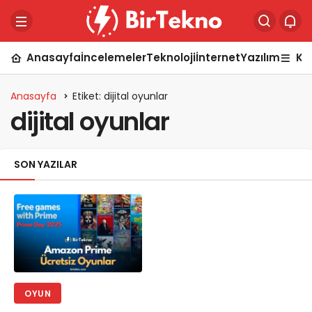
Anasayfa
İncelemeler
Teknoloji
İnternet
Yazılım
Ka
Anasayfa
Etiket: dijital oyunlar
dijital oyunlar
SON YAZILAR
OYUN