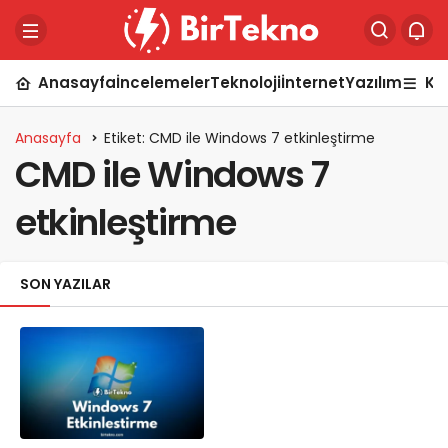
Anasayfa
İncelemeler
Teknoloji
İnternet
Yazılım
Ka
Anasayfa
Etiket: CMD ile Windows 7 etkinleştirme
CMD ile Windows 7
etkinleştirme
SON YAZILAR