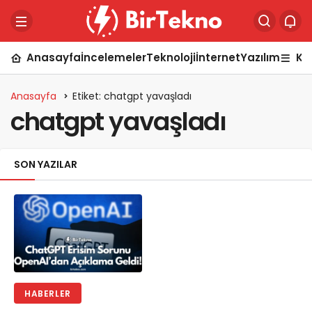
Anasayfa
İncelemeler
Teknoloji
İnternet
Yazılım
Ka
Anasayfa
Etiket: chatgpt yavaşladı
chatgpt yavaşladı
SON YAZILAR
HABERLER