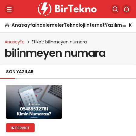
Anasayfa
İncelemeler
Teknoloji
İnternet
Yazılım
Ka
Anasayfa
Etiket: bilinmeyen numara
bilinmeyen numara
SON YAZILAR
İNTERNET