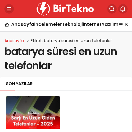
Anasayfa
İncelemeler
Teknoloji
İnternet
Yazılım
Ka
Anasayfa
Etiket: batarya süresi en uzun telefonlar
batarya süresi en uzun
telefonlar
SON YAZILAR