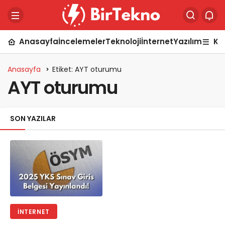
Anasayfa
İncelemeler
Teknoloji
İnternet
Yazılım
Ka
Anasayfa
Etiket: AYT oturumu
AYT oturumu
SON YAZILAR
İNTERNET