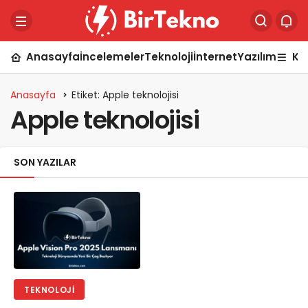
Anasayfa
İncelemeler
Teknoloji
İnternet
Yazılım
Ka
Anasayfa
Etiket: Apple teknolojisi
Apple teknolojisi
SON YAZILAR
TEKNOLOJI