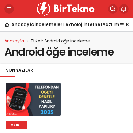
Anasayfa
İncelemeler
Teknoloji
İnternet
Yazılım
Ka
Anasayfa
Etiket: Android öğe inceleme
Android öğe inceleme
SON YAZILAR
MOBIL