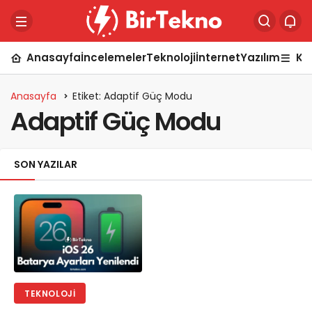
Anasayfa
İncelemeler
Teknoloji
İnternet
Yazılım
Ka
Anasayfa
Etiket: Adaptif Güç Modu
Adaptif Güç Modu
SON YAZILAR
TEKNOLOJI