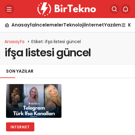
Anasayfa
İncelemeler
Teknoloji
İnternet
Yazılım
Ka
Anasayfa
Etiket: ifşa listesi güncel
ifşa listesi güncel
SON YAZILAR
İNTERNET